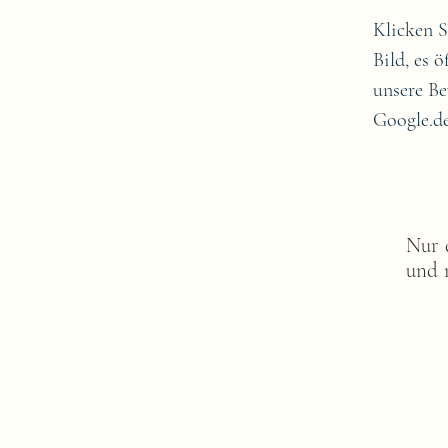
Klicken S
Bild, es ö
unsere Be
Google.d
Nur 
und 